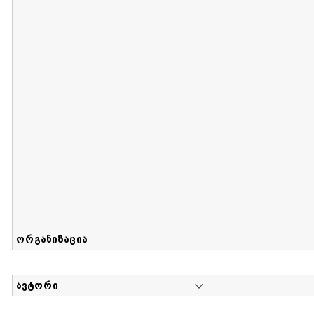
მიღების თარიღი : 2017-05-22 გამოქვეყნების თარიღი :
Sammlung von Mashka Davlianidze
დოკუმენტი : 1 | კოლექციაზე მუშაობდა :
...
ორგანიზაცია
ავტორი