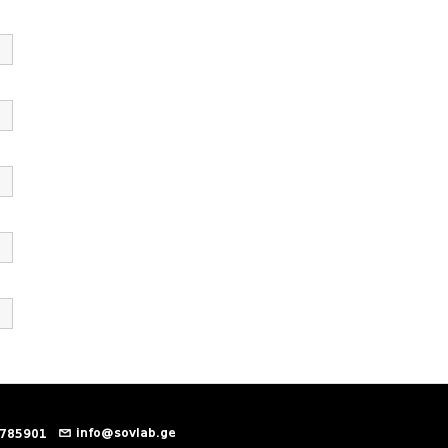
info@sovlab.ge
 785901