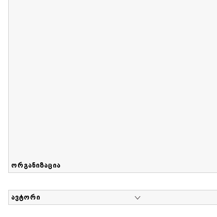
მიღების თარიღი : 2017-08-12 გამოქვეყნების თარიღი : 2
Sammlung von Maria Herzfeld
დოკუმენტი : 56 | კოლექციაზე მუშაობდა :
...
ორგანიზაცია
ავტორი