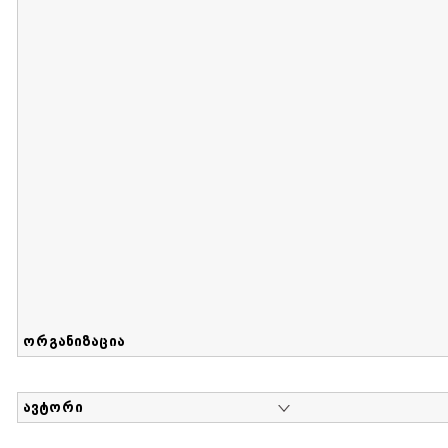
მიღების თარიღი : 2017-08-12 გამოქვეყნების თარიღი : 2
Sammlung von Maria Herzfeld
დოკუმენტი : 56 | კოლექციაზე მუშაობდა :
...
ორგანიზაცია
ავტორი