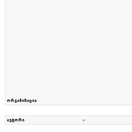
მიღების თარიღი : 2017-08-12 გამოქვეყნების თარიღი : 2
Sammlung von Maria Herzfeld
დოკუმენტი : 56 | კოლექციაზე მუშაობდა :
...
ორგანიზაცია
ავტორი