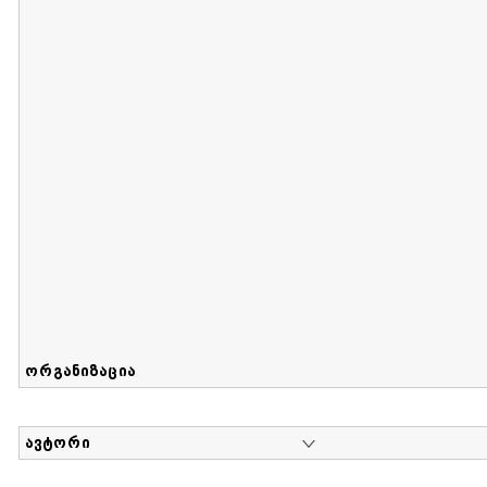
მიღების თარიღი : 2017-08-12 გამოქვეყნების თარიღი : 2
Sammlung von Maria Herzfeld
დოკუმენტი : 56 | კოლექციაზე მუშაობდა :
...
ორგანიზაცია
ავტორი