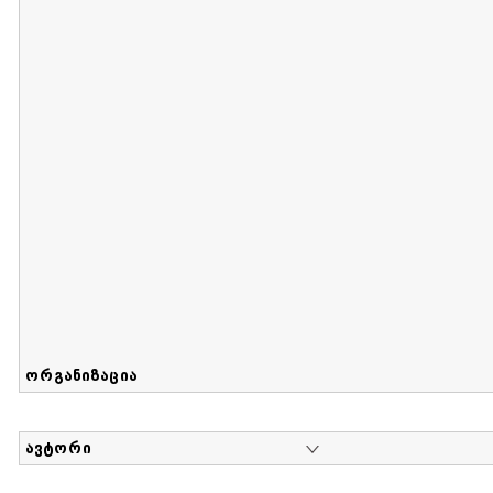
მიღების თარიღი : 2017-08-12 გამოქვეყნების თარიღი : 2
Sammlung von Maria Herzfeld
დოკუმენტი : 56 | კოლექციაზე მუშაობდა :
...
ორგანიზაცია
ავტორი