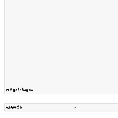
მიღების თარიღი : 2017-08-12 გამოქვეყნების თარიღი : 2
Sammlung von Maria Herzfeld
დოკუმენტი : 56 | კოლექციაზე მუშაობდა :
...
ორგანიზაცია
ავტორი