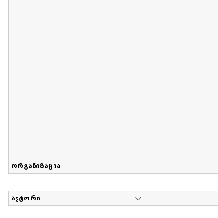
მიღების თარიღი : 2017-08-12 გამოქვეყნების თარიღი : 2
Sammlung von Maria Herzfeld
დოკუმენტი : 56 | კოლექციაზე მუშაობდა :
...
ორგანიზაცია
ავტორი