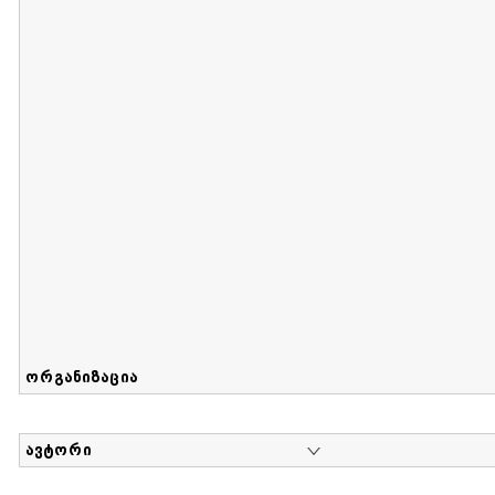
მიღების თარიღი : 2017-08-12 გამოქვეყნების თარიღი : 2
Sammlung von Maria Herzfeld
დოკუმენტი : 56 | კოლექციაზე მუშაობდა :
...
ორგანიზაცია
ავტორი