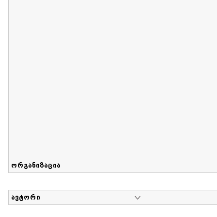
მიღების თარიღი : 2017-08-12 გამოქვეყნების თარიღი : 2
Sammlung von Maria Herzfeld
დოკუმენტი : 56 | კოლექციაზე მუშაობდა :
...
ორგანიზაცია
ავტორი