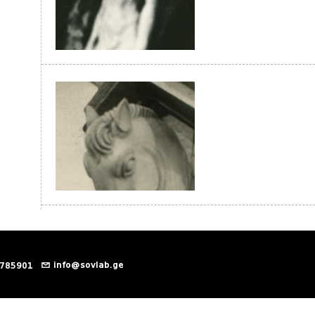
info@sovlab.ge
 785901