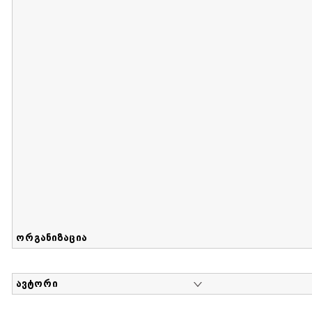
მიღების თარიღი : 2017-08-12 გამოქვეყნების თარიღი : 2
Sammlung von Maria Herzfeld
დოკუმენტი : 56 | კოლექციაზე მუშაობდა :
...
ორგანიზაცია
ავტორი