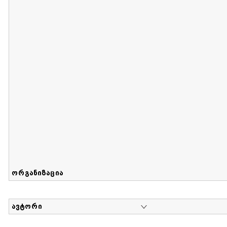
მიღების თარიღი : 2017-08-12 გამოქვეყნების თარიღი : 2
Sammlung von Maria Herzfeld
დოკუმენტი : 56 | კოლექციაზე მუშაობდა :
...
ორგანიზაცია
ავტორი