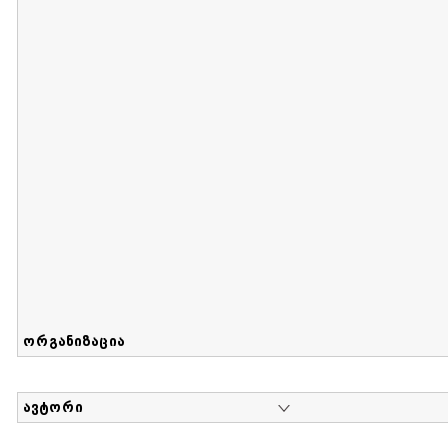
მიღების თარიღი : 2017-08-12 გამოქვეყნების თარიღი : 2
Sammlung von Maria Herzfeld
დოკუმენტი : 56 | კოლექციაზე მუშაობდა :
...
ორგანიზაცია
ავტორი