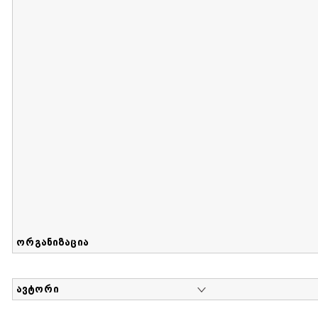
მიღების თარიღი : 2017-08-12 გამოქვეყნების თარიღი : 2
Sammlung von Maria Herzfeld
დოკუმენტი : 56 | კოლექციაზე მუშაობდა :
...
ორგანიზაცია
ავტორი