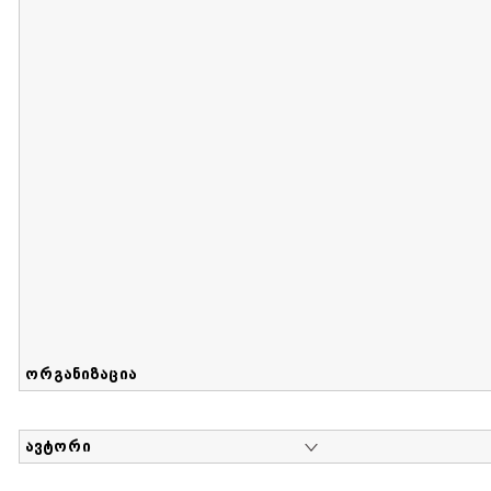
მიღების თარიღი : 2017-08-12 გამოქვეყნების თარიღი : 2
Sammlung von Maria Herzfeld
დოკუმენტი : 56 | კოლექციაზე მუშაობდა :
...
ორგანიზაცია
ავტორი