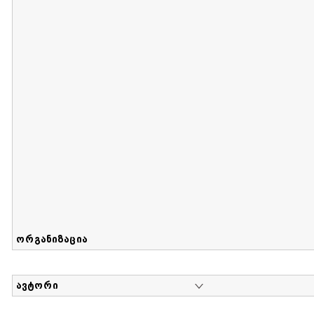
მიღების თარიღი : 2017-08-12 გამოქვეყნების თარიღი : 2
Sammlung von Maria Herzfeld
დოკუმენტი : 56 | კოლექციაზე მუშაობდა :
...
ორგანიზაცია
ავტორი