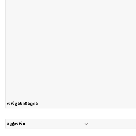
მიღების თარიღი : 2017-08-12 გამოქვეყნების თარიღი : 2
Sammlung von Maria Herzfeld
დოკუმენტი : 56 | კოლექციაზე მუშაობდა :
...
ორგანიზაცია
ავტორი