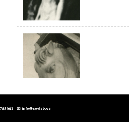
info@sovlab.ge
 785901