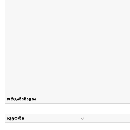
მიღების თარიღი : 2017-08-12 გამოქვეყნების თარიღი : 2
Sammlung von Maria Herzfeld
დოკუმენტი : 56 | კოლექციაზე მუშაობდა :
...
ორგანიზაცია
ავტორი