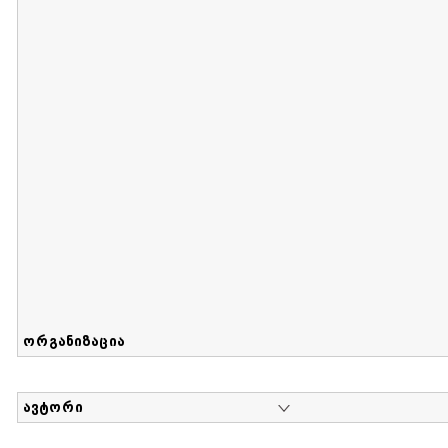
მიღების თარიღი : 2017-08-12 გამოქვეყნების თარიღი : 2
Sammlung von Maria Herzfeld
დოკუმენტი : 56 | კოლექციაზე მუშაობდა :
...
ორგანიზაცია
ავტორი