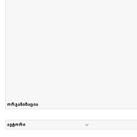
მიღების თარიღი : 2017-08-12 გამოქვეყნების თარიღი : 2
Sammlung von Maria Herzfeld
დოკუმენტი : 56 | კოლექციაზე მუშაობდა :
...
ორგანიზაცია
ავტორი