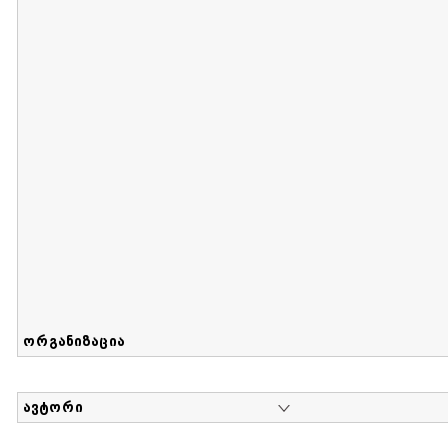
მიღების თარიღი : 2017-08-12 გამოქვეყნების თარიღი : 2
Sammlung von Maria Herzfeld
დოკუმენტი : 56 | კოლექციაზე მუშაობდა :
...
ორგანიზაცია
ავტორი