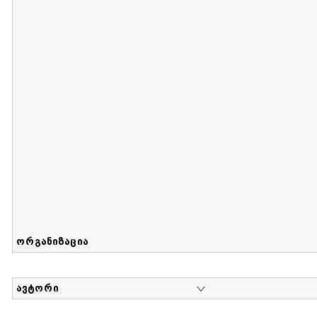
მიღების თარიღი : 2017-08-12 გამოქვეყნების თარიღი : 2
Sammlung von Maria Herzfeld
დოკუმენტი : 56 | კოლექციაზე მუშაობდა :
...
ორგანიზაცია
ავტორი