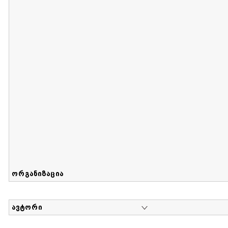
მიღების თარიღი : 2017-08-12 გამოქვეყნების თარიღი : 2
Sammlung von Maria Herzfeld
დოკუმენტი : 56 | კოლექციაზე მუშაობდა :
...
ორგანიზაცია
ავტორი