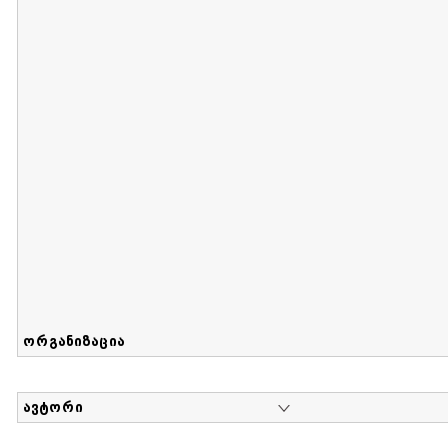
მიღების თარიღი : 2017-08-12 გამოქვეყნების თარიღი : 2
Sammlung von Maria Herzfeld
დოკუმენტი : 56 | კოლექციაზე მუშაობდა :
...
ორგანიზაცია
ავტორი