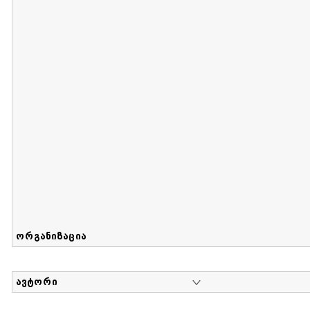
მიღების თარიღი : 2017-08-12 გამოქვეყნების თარიღი : 2
Sammlung von Maria Herzfeld
დოკუმენტი : 56 | კოლექციაზე მუშაობდა :
...
ორგანიზაცია
ავტორი