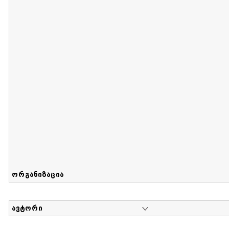
მიღების თარიღი : 2017-08-12 გამოქვეყნების თარიღი : 2
Sammlung von Maria Herzfeld
დოკუმენტი : 56 | კოლექციაზე მუშაობდა :
...
ორგანიზაცია
ავტორი