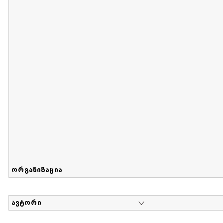
მიღების თარიღი : 2012-07-07 გამოქვეყნების თარიღი : 2
ელზა გილბერტის კოლექცია
დოკუმენტი : 0 | კოლექციაზე მუშაობდა :
მარიამ ჭაჭია
,
ირაკლი ხვადა
კოლექციაში გაერთიანებულია ელზა გილბერტის პირ
ორგანიზაცია
ავტორი