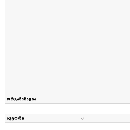
მიღების თარიღი : 2012-07-07 გამოქვეყნების თარიღი : 2
ელზა გილბერტის კოლექცია
დოკუმენტი : 0 | კოლექციაზე მუშაობდა :
მარიამ ჭაჭია
,
ირაკლი ხვადა
კოლექციაში გაერთიანებულია ელზა გილბერტის პირ
ორგანიზაცია
ავტორი