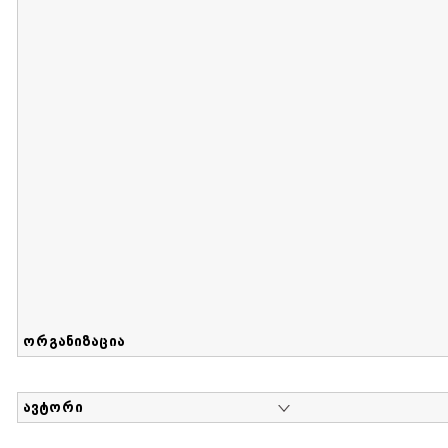
მიღების თარიღი : 2017-08-12 გამოქვეყნების თარიღი : 2
Sammlung von Maria Herzfeld
დოკუმენტი : 56 | კოლექციაზე მუშაობდა :
...
ორგანიზაცია
ავტორი