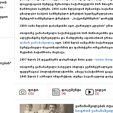
ელოს
ლიკვიდაციის შემდეგ მუშაობდა საქართველოს სსრ მთავრ
ა -
წარმოების საქმეში. 1930-იანი წლებიდან მუშაობდა საქა
უმაღლესი საბჭოს სამშენებლო ტრესტის ხელშეკრულებათ
უციო
შემდგომ სამშენებლო ტრესტის - „საქკომუნმშენის“ დირე
1930-იანი წლების დასაწყისში იყო „ქართული კლუბის“ ერ
ისიდორე ვარაზაშვილი საქართველოს სსრ შინსახკომმა და
ალექსანდრე წერეთელსა და რამდენიმე ადამიანთან ერთა
თამარ ვარაზაშვილიც
იყო. 1936 წლის იანვარში საქართვ
ბურჟუაზიული-ნაციონალიზმის და ფაშისტური ორგანიზაციი
რეჟიმის პატიმრობა მიუსაჯა.
1937 წლის 24 დეკემბერს დახვრიტეს მისი ვაჟი -
სოსო (სოფ
ოების"
ისიდორე ვარაზაშვილი სასჯელს იხდიდა ვერხნეურალსკის 
ფედერაცია) პოლიტიზოლატორში. ამავე საპატიმროს გაც
1945 წლის 3 აპრილს ინფარქტით, თუმცა სავარაუდოდ დახვ
ფოტო
დოკუმენტი
ვიდეო
(21)
(4)
(1)
ვარაზაშვილების ოჯა
სოფრომ ვარაზაშვილ