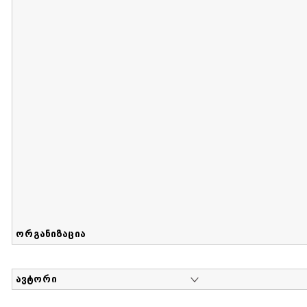
მიღების თარიღი : 2017-08-12 გამოქვეყნების თარიღი : 2
Sammlung von Maria Herzfeld
დოკუმენტი : 56 | კოლექციაზე მუშაობდა :
...
ორგანიზაცია
ავტორი