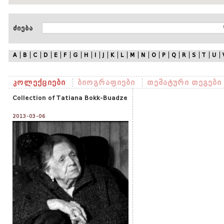
ძიება
A
B
C
D
E
F
G
H
I
J
K
L
M
N
O
P
Q
R
S
T
U
კოლექციები
ბიოგრაფიები
თემატური თეგები
Collection of Tatiana Bokk-Buadze
2013-03-06